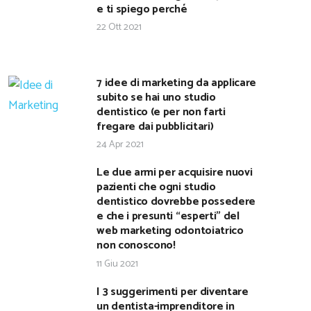
e ti spiego perché
22 Ott 2021
7 idee di marketing da applicare
subito se hai uno studio
dentistico (e per non farti
fregare dai pubblicitari)
24 Apr 2021
Le due armi per acquisire nuovi
pazienti che ogni studio
dentistico dovrebbe possedere
e che i presunti “esperti” del
web marketing odontoiatrico
non conoscono!
11 Giu 2021
I 3 suggerimenti per diventare
un dentista-imprenditore in