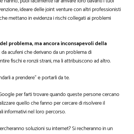
hanno, puoi facilmente far arrivare loro davanti i tuoi
evenzione, ideare delle joint venture con altri professionisti
i che mettano in evidenza i rischi collegati ai problemi
del problema, ma ancora inconsapevoli della
da acufeni che derivano da un problema di
e fischi e ronzii strani, ma li attribuiscono ad altro.
arli a prendere” e portarli da te.
Google per farti trovare quando queste persone cercano
lizzare quello che fanno per cercare di risolvere il
i informativi nel loro percorso.
ercheranno soluzioni su internet? Si recheranno in un