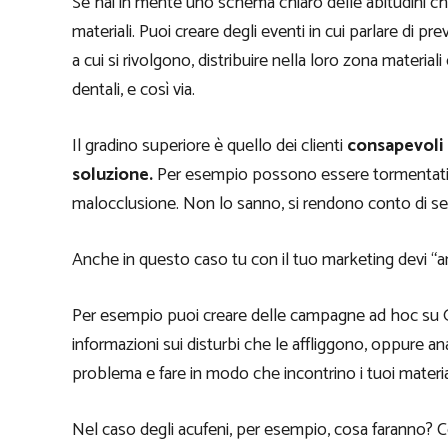
Se hai in mente uno schema chiaro delle abitudini che 
materiali. Puoi creare degli eventi in cui parlare di pr
a cui si rivolgono, distribuire nella loro zona material
dentali, e così via.
Il gradino superiore è quello dei clienti
consapevoli 
soluzione.
Per esempio possono essere tormentati 
malocclusione. Non lo sanno, si rendono conto di sentir
Anche in questo caso tu con il tuo marketing devi “and
Per esempio puoi creare delle campagne ad hoc su 
informazioni sui disturbi che le affliggono, oppure ana
problema e fare in modo che incontrino i tuoi material
Nel caso degli acufeni, per esempio, cosa faranno? C